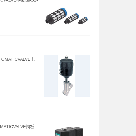
ICVALVE电磁阀K02-
OMATICVALVE电
MATICVALVE阀板