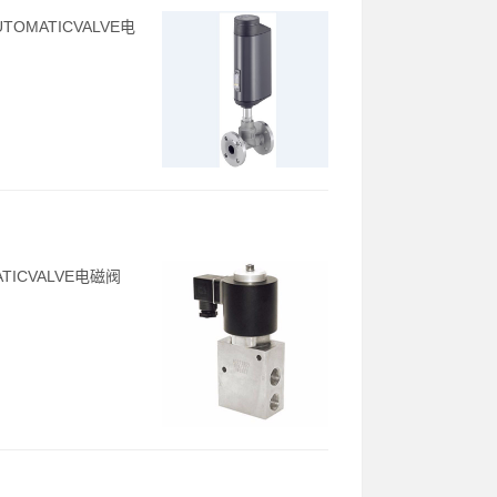
TOMATICVALVE电
ATICVALVE电磁阀