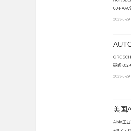
HONSBE
004-A
2023-3-29 
AUT
GROSCH
磁阀K02
2023-3-29 
美国A
Albin工
A8021