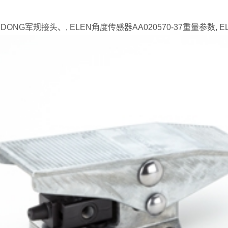
KDONG军规接头、, ELEN角度传感器AA020570-37重量参数, E