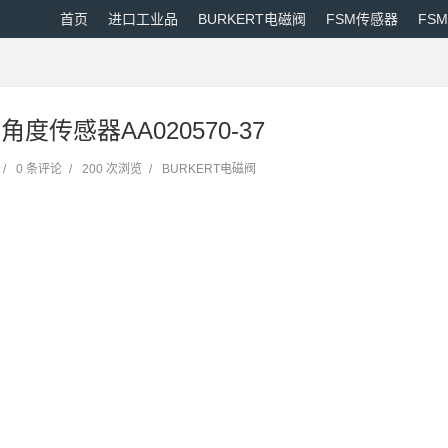
首页
进口工业品
BURKERT电磁阀
FSM传感器
FS
N角度传感器AA020570-37
/
0 条评论
/
200 次浏览
/
BURKERT电磁阀