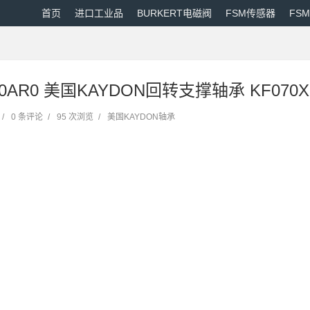
首页
进口工业品
BURKERT电磁阀
FSM传感器
FS
40AR0 美国KAYDON回转支撑轴承 KF070X
/
0 条评论
/
95 次浏览
/
美国KAYDON轴承